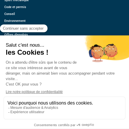
Sport mécanique
Code et permis
Conseil
Environnement
Économie
Offres d’emplois
Ressources
Contact
Qui sommes-nous ?
Estimez votre voiture
FAQ
Mentions légales
CGU
Retrouvez-nous