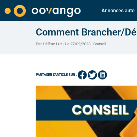
Annonces auto
Comment Brancher/Débr
Par Hélène Luz | Le 27/09/2023 |
Conseil
PARTAGER L'ARTICLE SUR :