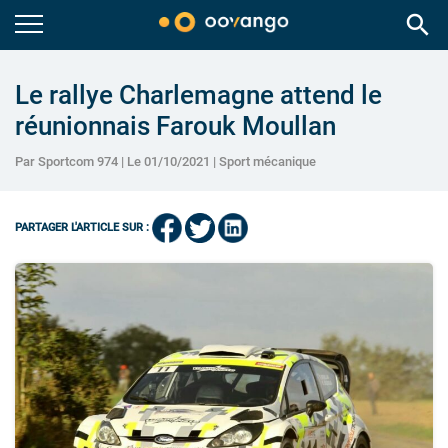
search
Le rallye Charlemagne attend le
réunionnais Farouk Moullan
Par Sportcom 974 | Le 01/10/2021 |
Sport mécanique
PARTAGER L'ARTICLE SUR :