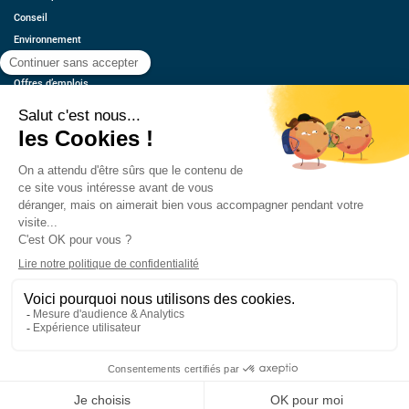
Conseil
Environnement
Économie
Offres d’emplois
Ressources
Contact
Qui sommes-nous ?
Estimez votre voiture
FAQ
Mentions légales
CGU
Retrouvez-nous
© 2026 oovango, Tous droits réservés
Réalisé, hébergé et référencé par PIXELL