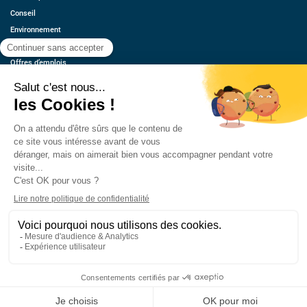
Conseil
Environnement
Économie
Offres d’emplois
Ressources
Contact
Qui sommes-nous ?
Estimez votre voiture
FAQ
Mentions légales
CGU
Retrouvez-nous
© 2026 oovango, Tous droits réservés
Réalisé, hébergé et référencé par PIXELL