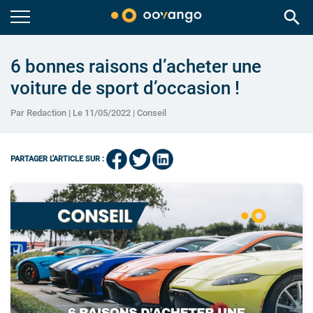
search
6 bonnes raisons d’acheter une
voiture de sport d’occasion !
Par Redaction | Le 11/05/2022 |
Conseil
PARTAGER L'ARTICLE SUR :