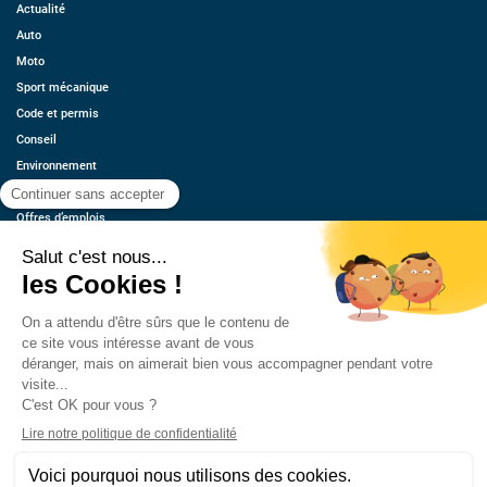
Actualité
Auto
Moto
Sport mécanique
Code et permis
Conseil
Environnement
Économie
Offres d’emplois
Ressources
Contact
Qui sommes-nous ?
Estimez votre voiture
FAQ
Mentions légales
CGU
Retrouvez-nous