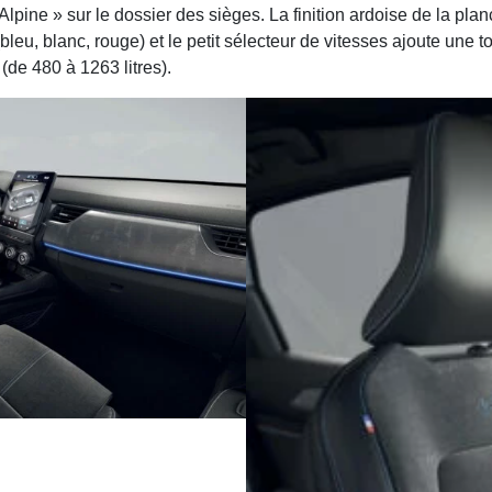
lpine » sur le dossier des sièges. La finition ardoise de la pl
 (bleu, blanc, rouge) et le petit sélecteur de vitesses ajoute une 
(de 480 à 1263 litres).