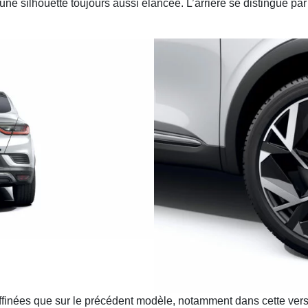
ne silhouette toujours aussi élancée. L’arrière se distingue pa
nt raffinées que sur le précédent modèle, notamment dans cette ve