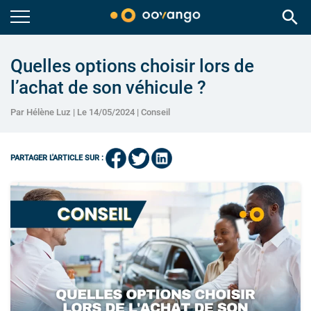
search
Quelles options choisir lors de
l’achat de son véhicule ?
Par Hélène Luz | Le 14/05/2024 |
Conseil
PARTAGER L'ARTICLE SUR :