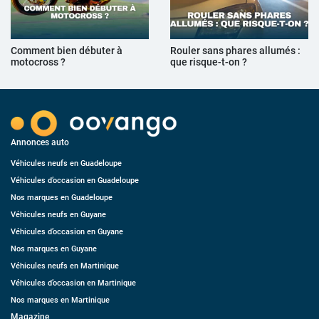
Comment bien débuter à
Rouler sans phares allumés :
motocross ?
que risque-t-on ?
Annonces auto
Véhicules neufs en Guadeloupe
Véhicules d’occasion en Guadeloupe
Nos marques en Guadeloupe
Véhicules neufs en Guyane
Véhicules d’occasion en Guyane
Nos marques en Guyane
Véhicules neufs en Martinique
Véhicules d’occasion en Martinique
Nos marques en Martinique
Magazine