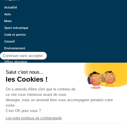
Actualité
Auto
Moto
Sport mécanique
Code et permis
Conseil
Environnement
Économie
Offres d’emplois
Ressources
Contact
Qui sommes-nous ?
Estimez votre voiture
FAQ
Mentions légales
CGU
Retrouvez-nous