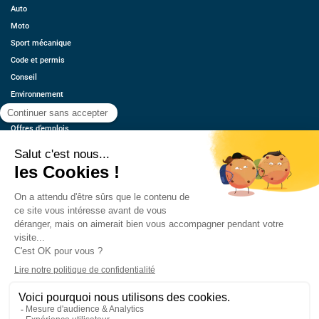
Auto
Moto
Sport mécanique
Code et permis
Conseil
Environnement
Économie
Offres d’emplois
Ressources
Contact
Qui sommes-nous ?
Estimez votre voiture
FAQ
Mentions légales
CGU
Retrouvez-nous