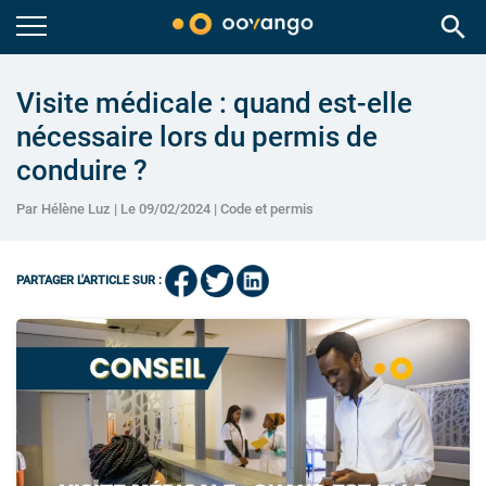
search
Visite médicale : quand est-elle
nécessaire lors du permis de
conduire ?
Par Hélène Luz | Le 09/02/2024 |
Code et permis
PARTAGER L'ARTICLE SUR :