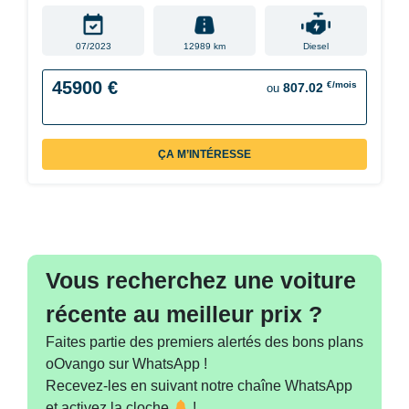
07/2023
12989 km
Diesel
45900 €
€/mois
807.02
ou
ÇA M’INTÉRESSE
Vous recherchez une voiture
récente au meilleur prix ?
Faites partie des premiers alertés des bons plans
oOvango sur WhatsApp !
Recevez-les en suivant notre chaîne WhatsApp
et activez la cloche
!