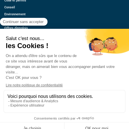
Code et permis
Conseil
Environnement
Économie
Offres d’emplois
Ressources
Contact
Qui sommes-nous ?
Estimez votre voiture
FAQ
Mentions légales
CGU
Retrouvez-nous
© 2026 oovango, Tous droits réservés
Réalisé, hébergé et référencé par PIXELL