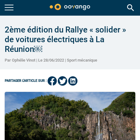
search
2ème édition du Rallye « solider »
de voitures électriques à La
Réunion￼
Par Ophélie Vinot | Le 28/06/2022 |
Sport mécanique
PARTAGER L'ARTICLE SUR :