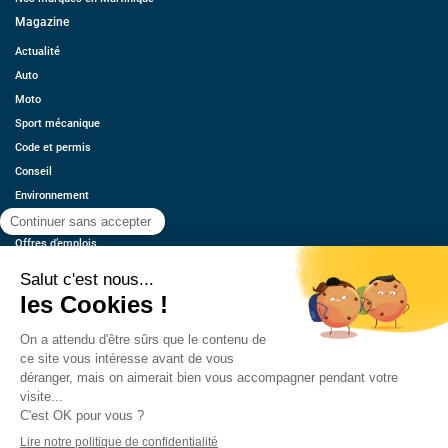
Magazine
Actualité
Auto
Moto
Sport mécanique
Code et permis
Conseil
Environnement
Économie
Offres d’emplois
Ressources
Contact
Qui sommes-nous ?
Estimez votre voiture
FAQ
Mentions légales
CGU