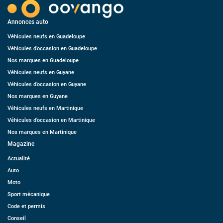
Annonces auto
Véhicules neufs en Guadeloupe
Véhicules d’occasion en Guadeloupe
Nos marques en Guadeloupe
Véhicules neufs en Guyane
Véhicules d’occasion en Guyane
Nos marques en Guyane
Véhicules neufs en Martinique
Véhicules d’occasion en Martinique
Nos marques en Martinique
Magazine
Actualité
Auto
Moto
Sport mécanique
Code et permis
Conseil