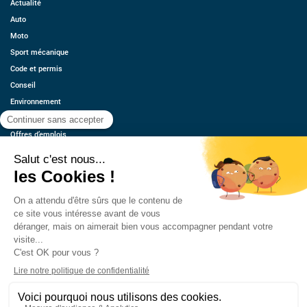
Actualité
Auto
Moto
Sport mécanique
Code et permis
Conseil
Environnement
Économie
Offres d’emplois
Ressources
Contact
Qui sommes-nous ?
Estimez votre voiture
FAQ
Mentions légales
CGU
Retrouvez-nous