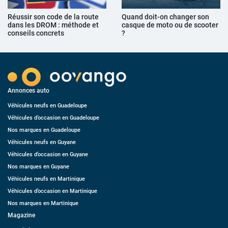
Réussir son code de la route
Quand doit-on changer son
dans les DROM : méthode et
casque de moto ou de scooter
conseils concrets
?
Annonces auto
Véhicules neufs en Guadeloupe
Véhicules d’occasion en Guadeloupe
Nos marques en Guadeloupe
Véhicules neufs en Guyane
Véhicules d’occasion en Guyane
Nos marques en Guyane
Véhicules neufs en Martinique
Véhicules d’occasion en Martinique
Nos marques en Martinique
Magazine