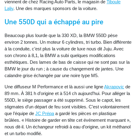
viennent de chez Racing Auto Parts, le magasin de
Tiboule
Laljy
. Une des marques sponsors de la voiture.
Une 550D qui a échappé au pire
Beaucoup plus lourde que la 330 XD, la BMW 550D pèse
environ 2 tonnes. Un moteur 6 cylindres, tri turbo. Bien différente
à la conduite, c’est plus la voiture de luxe nous dit Juju. Avec
son chrono à 8,1, la BMW a subi quelques modifications
esthétiques. Des lames de bas de caisse qui ne sont pas sur la
BMW le jour du run ; à cause du changement de jantes. Une
calandre grise échangée par une noire type M5.
Une diffuseur M Performance et là aussi une ligne
Akrapovic
de
89 mm. À 381 h d’origine et à 514 ch aujourd’hui. Pour alléger la
550D, le siège passager a été supprimé. Sous le capot, les
stigmates d’un départ de feu sont visibles. C’est volontairement
que l’équipe de
JC Prépa
a gardé les pièces en plastique
brûlées. « Histoire de garder en tête cet événement marquant »,
nous dit-il. Un échangeur refroidi à eau d’origine, un kit méthanol
et un turbo modifié.