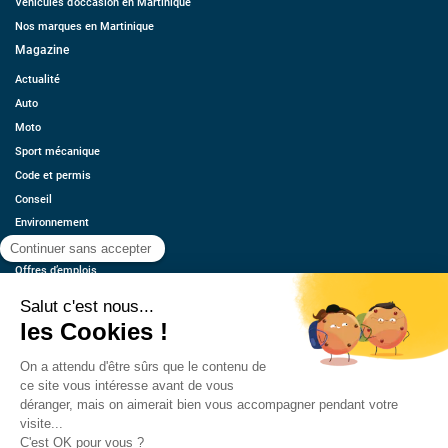
Véhicules d’occasion en Martinique
Nos marques en Martinique
Magazine
Actualité
Auto
Moto
Sport mécanique
Code et permis
Conseil
Environnement
Économie
Offres d’emplois
Ressources
Contact
Qui sommes-nous ?
Estimez votre voiture
FAQ
Mentions légales
CGU