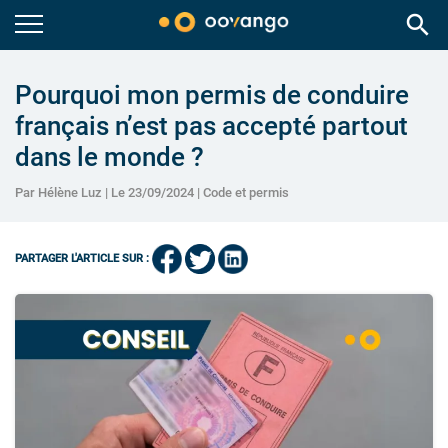
search
Pourquoi mon permis de conduire
français n’est pas accepté partout
dans le monde ?
Par Hélène Luz | Le 23/09/2024 |
Code et permis
PARTAGER L'ARTICLE SUR :