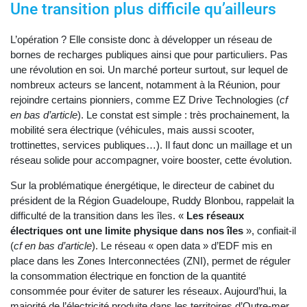
Une transition plus difficile qu’ailleurs
L’opération ? Elle consiste donc à développer un réseau de
bornes de recharges publiques ainsi que pour particuliers. Pas
une révolution en soi. Un marché porteur surtout, sur lequel de
nombreux acteurs se lancent, notamment à la Réunion, pour
rejoindre certains pionniers, comme EZ Drive Technologies (
cf
en bas d’article
). Le constat est simple : très prochainement, la
mobilité sera électrique (véhicules, mais aussi scooter,
trottinettes, services publiques…). Il faut donc un maillage et un
réseau solide pour accompagner, voire booster, cette évolution.
Sur la problématique énergétique, le directeur de cabinet du
président de la Région Guadeloupe, Ruddy Blonbou, rappelait la
difficulté de la transition dans les îles. «
Les réseaux
électriques ont une limite physique dans nos îles
», confiait-il
(
cf en bas d’article
). Le réseau « open data » d’EDF mis en
place dans les Zones Interconnectées (ZNI), permet de réguler
la consommation électrique en fonction de la quantité
consommée pour éviter de saturer les réseaux. Aujourd’hui, la
majorité de l’électricité produite dans les territoires d’Outre-mer