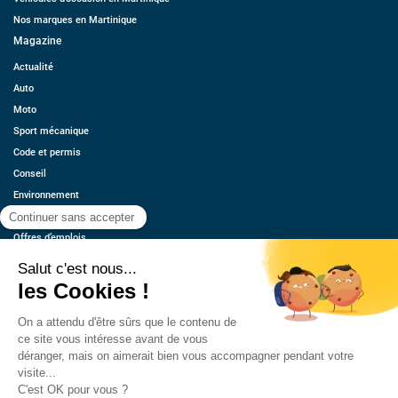
Nos marques en Martinique
Magazine
Actualité
Auto
Moto
Sport mécanique
Code et permis
Conseil
Environnement
Économie
Offres d’emplois
Ressources
Contact
Qui sommes-nous ?
Estimez votre voiture
FAQ
Mentions légales
CGU