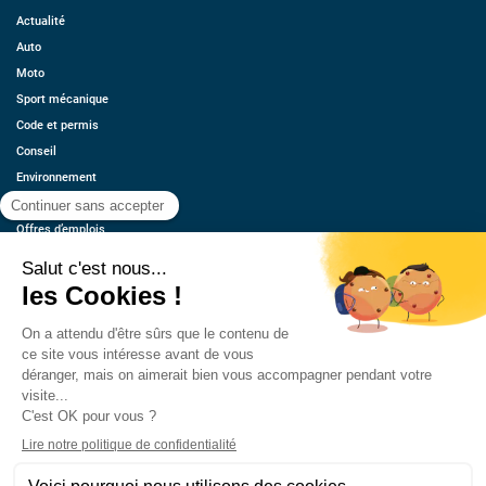
Actualité
Auto
Moto
Sport mécanique
Code et permis
Conseil
Environnement
Économie
Offres d’emplois
Ressources
Contact
Qui sommes-nous ?
Estimez votre voiture
FAQ
Mentions légales
CGU
Retrouvez-nous