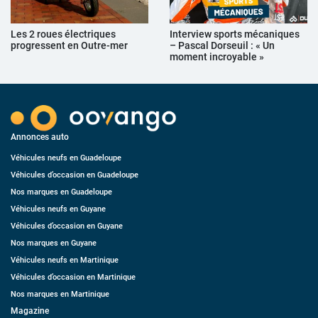
Les 2 roues électriques
Interview sports mécaniques
progressent en Outre-mer
– Pascal Dorseuil : « Un
moment incroyable »
Annonces auto
Véhicules neufs en Guadeloupe
Véhicules d’occasion en Guadeloupe
Nos marques en Guadeloupe
Véhicules neufs en Guyane
Véhicules d’occasion en Guyane
Nos marques en Guyane
Véhicules neufs en Martinique
Véhicules d’occasion en Martinique
Nos marques en Martinique
Magazine