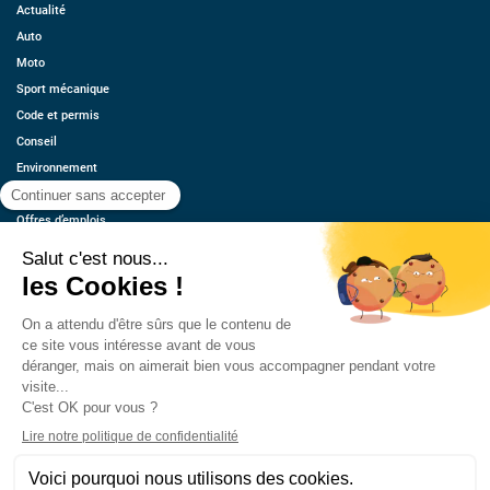
Actualité
Auto
Moto
Sport mécanique
Code et permis
Conseil
Environnement
Économie
Offres d’emplois
Ressources
Contact
Qui sommes-nous ?
Estimez votre voiture
FAQ
Mentions légales
CGU
Retrouvez-nous