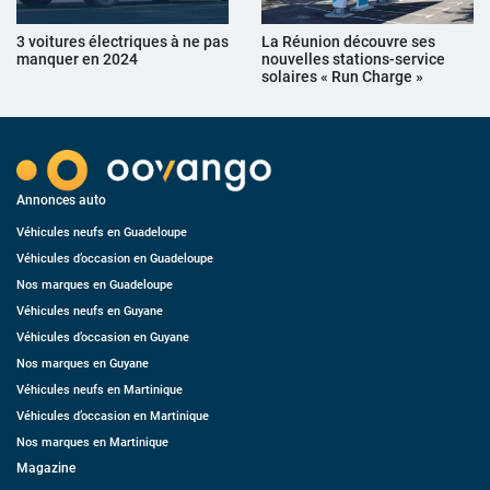
3 voitures électriques à ne pas
La Réunion découvre ses
manquer en 2024
nouvelles stations-service
solaires « Run Charge »
Annonces auto
Véhicules neufs en Guadeloupe
Véhicules d’occasion en Guadeloupe
Nos marques en Guadeloupe
Véhicules neufs en Guyane
Véhicules d’occasion en Guyane
Nos marques en Guyane
Véhicules neufs en Martinique
Véhicules d’occasion en Martinique
Nos marques en Martinique
Magazine