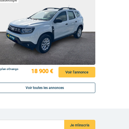
uadeloupe
 plan oOvango
18 900 €
Voir l'annonce
Voir toutes les annonces
Je m'inscris