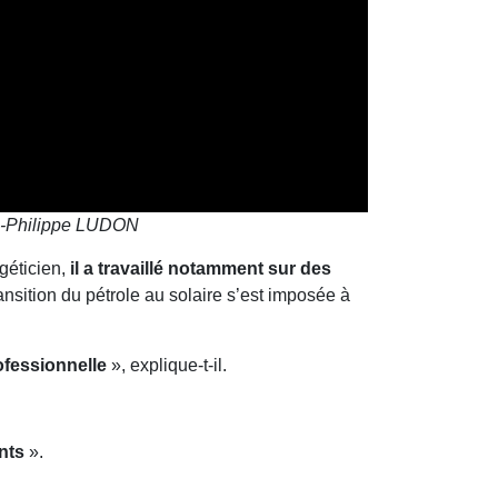
n-Philippe LUDON
géticien,
il a travaillé notamment sur des
ansition du pétrole au solaire s’est imposée à
ofessionnelle
», explique-t-il.
nts
».