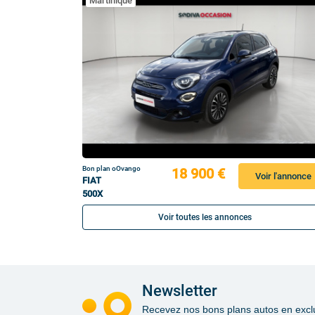
Martinique
Bon plan oOvango
18 900 €
Voir l'annonce
FIAT
500X
Voir toutes les annonces
Newsletter
Recevez nos bons plans autos en exclusi