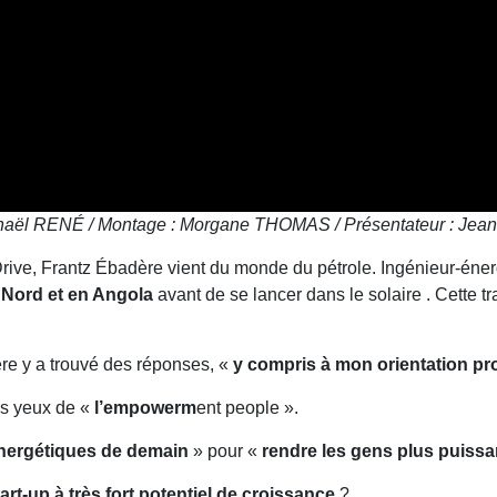
haël RENÉ / Montage : Morgane THOMAS / Présentateur : Jea
ive, Frantz Ébadère vient du monde du pétrole. Ingénieur-éner
 Nord et en Angola
avant de se lancer dans le solaire . Cette tr
re y a trouvé des réponses, «
y compris à mon orientation
pr
es yeux de «
l’empowerm
ent people ».
énergétiques de demain
» pour «
rendre les gens plus puissa
tart-up à très fort potentiel de croissance
?