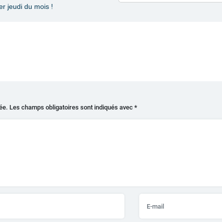
r jeudi du mois !
ée.
Les champs obligatoires sont indiqués avec
*