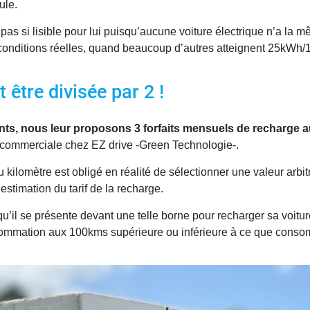
ule.
t pas si lisible pour lui puisqu’aucune voiture électrique n’a 
nditions réelles, quand beaucoup d’autres atteignent 25kWh/
être divisée par 2 !
ients, nous leur proposons 3 forfaits mensuels de recharge 
 commerciale chez EZ drive -Green Technologie-.
au kilomètre est obligé en réalité de sélectionner une valeur ar
estimation du tarif de la recharge.
’il se présente devant une telle borne pour recharger sa voiture é
nsommation aux 100kms supérieure ou inférieure à ce que cons