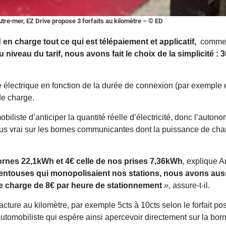
tre-mer, EZ Drive propose 3 forfaits au kilomètre – © ED
 en charge tout ce qui est télépaiement et applicatif,
commen
u niveau du tarif, nous avons fait le choix de la simplicité : 
e électrique en fonction de la durée de connexion (par exemple en
 de charge.
iliste d’anticiper la quantité réelle d’électricité, donc l’autono
plus vrai sur les bornes communicantes dont la puissance de ch
 bornes 22,1kWh et 4€ celle de nos prises 7,36kWh
,
explique A
ntouses qui monopolisaient nos stations, nous avons aussi
de charge de 8€ par heure de stationnement
»,
assure-t-il.
acture au kilomètre, par exemple 5cts à 10cts selon le forfait 
tomobiliste qui espère ainsi apercevoir directement sur la bor