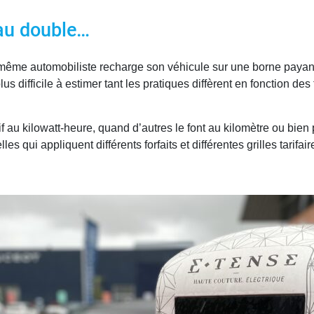
 au double…
ême automobiliste recharge son véhicule sur une borne payante à
difficile à estimer tant les pratiques diffèrent en fonction des 
rif au kilowatt-heure, quand d’autres le font au kilomètre ou bien
s qui appliquent différents forfaits et différentes grilles tarif