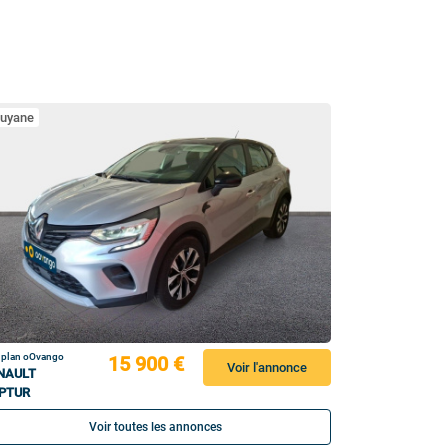
uyane
 plan oOvango
15 900 €
Voir l'annonce
NAULT
PTUR
Voir toutes les annonces