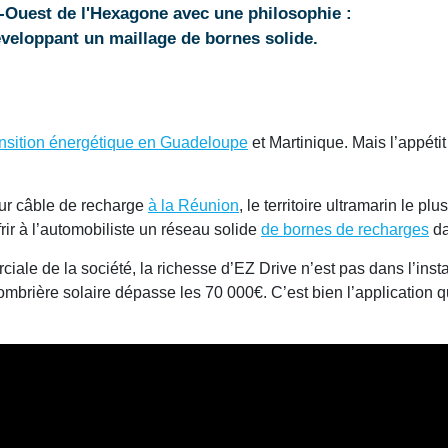
d-Ouest de l'Hexagone avec une philosophie :
éveloppant un maillage de bornes solide.
ansition énergétique en Guadeloupe
et Martinique. Mais l’appéti
eur câble de recharge
à la Réunion
, le territoire ultramarin le 
frir à l’automobiliste un réseau solide
de bornes de recharges
da
ale de la société, la richesse d’EZ Drive n’est pas dans l’insta
brière solaire dépasse les 70 000€. C’est bien l’application qu