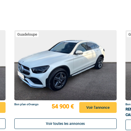
Guadeloupe
G
Bon plan oOvango
Bon
54 900 €
Voir l'annonce
RE
CA
Voir toutes les annonces