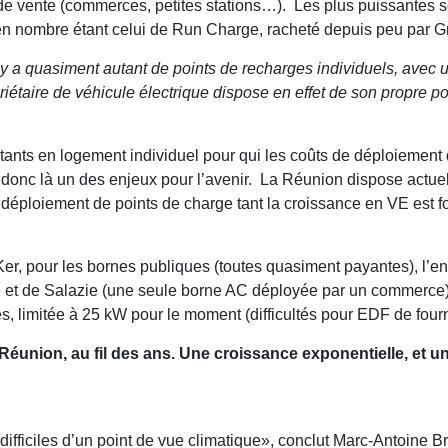
 de vente (commerces, petites stations…). Les plus puissantes s
 en nombre étant celui de Run Charge, racheté depuis peu par G
l y a quasiment autant de points de recharges individuels, avec 
iétaire de véhicule électrique dispose en effet de son propre po
habitants en logement individuel pour qui les coûts de déploiemen
st donc là un des enjeux pour l’avenir. La Réunion dispose actu
 déploiement de points de charge tant la croissance en VE est fo
er, pour les bornes publiques (toutes quasiment payantes), l’en
et de Salazie (une seule borne AC déployée par un commerce). 
 limitée à 25 kW pour le moment (difficultés pour EDF de fourn
 Réunion, au fil des ans. Une croissance exponentielle, et un
difficiles d’un point de vue climatique», conclut Marc-Antoine