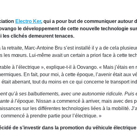
ciation
Electro Ker
, qui a pour but de communiquer autour d
 Oovango le développement de cette nouvelle technologie sur l
i les clichés demeurent tenaces.
la retraite, Marc-Antoine Bru s’est installé il y a de cela plusie
s les mœurs. Lui-même avait un certain a priori face à cette tec
rable à l’électrique », explique-t-il à Oovango. « Mais j’étais en
miques. En fait, pour moi, à cette époque, l’avenir était aux 
 était aberrant, tout du moins en ce qui concerne le transport ind
iment qu’à ses balbutiements, avec une autonomie ridicule. Puis 
nante à l’époque.
Nissan a commencé à arriver, mais avec des peti
ances sur les différentes technologies liées à la mobilité. J’a
ai commencé à prendre partie pour l’électrique. »
cidé de s’investir dans la promotion du véhicule électrique s