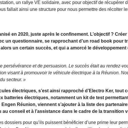
estation, un rallye VE solidaire, avec pour objectif de récupérer 
ous fallait ainsi une structure pour nous permettre des récolter les
anisé en 2020, juste après le confinement. L’objectif ? Crée
 un questionnaire, se rapprochant d’un road book pour trac
alors un certain succès, et qui a amorcé le développement d
ersévérance et de persuasion. Le succès était au rendez-vous 
ion visant à promouvoir le véhicule électrique à la Réunion. N
du secteur. »
ules électriques, s’est ainsi rapproché d’Electro Ker, tout
x batteries électriques, notamment un kit de test permettant 
ngen Réunion, viennent s’ajouter à la liste des partenaires 
 conseil et à l’assistance dans le cadre de la transition ver
es dossiers pour qu’ils puissent bénéficier d’une prime leur perm