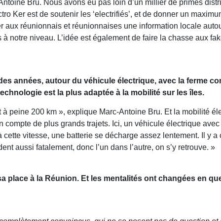
-Antoine Bru.
Nous avons eu pas loin d’un millier de primes distr
ctro Ker est de soutenir les ‘electrifiés’, et de donner un maxim
r aux réunionnais et réunionnaises une information locale autour
à notre niveau. L’idée est également de faire la chasse aux fak
fil des années, autour du véhicule électrique, avec la ferme 
echnologie est la plus adaptée à la mobilité sur les îles.
st à peine 200 km », explique Marc-Antoine Bru. Et la mobilité élec
compte de plus grands trajets. Ici, un véhicule électrique avec u
 cette vitesse, une batterie se décharge assez lentement. Il y a 
nt aussi fatalement, donc l’un dans l’autre, on s’y retrouve. »
 sa place à la Réunion. Et les mentalités ont changées en que