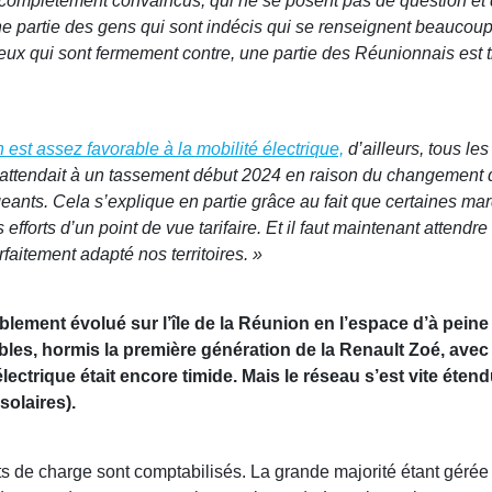
nt complètement convaincus, qui ne se posent pas de question et qu
une partie des gens qui sont indécis qui se renseignent beaucoup,
ceux qui sont fermement contre, une partie des Réunionnais est tr
est assez favorable à la mobilité électrique,
d’ailleurs, tous le
s’attendait à un tassement début 2024 en raison du changement d
eants. Cela s’explique en partie grâce au fait que certaines ma
os efforts d’un point de vue tarifaire. Et il faut maintenant atten
rfaitement adapté nos territoires. »
ement évolué sur l’île de la Réunion en l’espace d’à peine q
les, hormis la première génération de la Renault Zoé, avec
lectrique était encore timide. Mais le réseau s’est vite éte
olaires).
ts de charge sont comptabilisés. La grande majorité étant géré