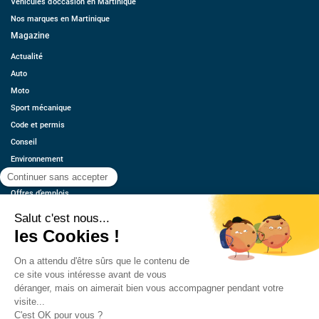
Véhicules d’occasion en Martinique
Nos marques en Martinique
Magazine
Actualité
Auto
Moto
Sport mécanique
Code et permis
Conseil
Environnement
Économie
Offres d’emplois
Ressources
Contact
Qui sommes-nous ?
Estimez votre voiture
FAQ
Mentions légales
CGU