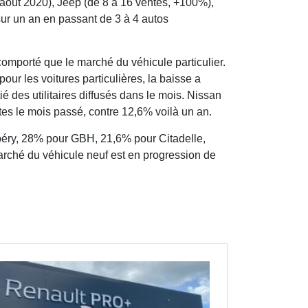
août 2020), Jeep (de 8 à 16 ventes, +100%),
ur un an en passant de 3 à 4 autos
 comporté que le marché du véhicule particulier.
our les voitures particulières, la baisse a
ié des utilitaires diffusés dans le mois. Nissan
tes le mois passé, contre 12,6% voilà un an.
ubéry, 28% pour GBH, 21,6% pour Citadelle,
arché du véhicule neuf est en progression de