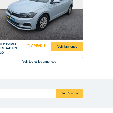
 plan oOvango
17 990 €
Voir l'annonce
LKSWAGEN
LO
Voir toutes les annonces
Je m'inscris