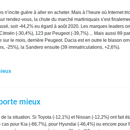
n’incite guère à aller en acheter. Mais à l’heure où Internet tr
s sur rendez-vous, la chute du marché martiniquais s’est finaleme
passé, soit -44,2% eu égard à août 2020. Les marques leaders ont 
Citroën (-30,4%), 123 par Peugeot (-39,7%)… Mais aussi 89 par D
ur le mois, derrière Peugeot. Dacia est en outre le blason orn
es, -25%), la Sandero ensuite (39 immatriculations, +2,6%).
mieux
 porte mieux
de la situation. Si Toyota (-12,1%) et Nissan (-12,2%) ont fait é
e cas pour Kia (-66,7%), pour Hyundai (-46,4%) ou encore pour