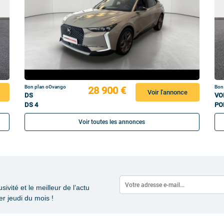
Bon plan oOvango
Bon
28 900 €
Voir l'annonce
DS
VO
DS 4
PO
Voir toutes les annonces
vité et le meilleur de l’actu
r jeudi du mois !