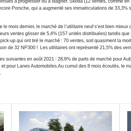
rvenues à progresser ou à stagner. Skoda (12 ventes, comme en 
ncore Porsche, qui a augmenté ses immatriculations de 33,3% s
 le mois dernier, le marché de l’utilitaire neuf s’est bien mieux
leurs ventes glisser de 5,4% (157 unités distribuées) tandis que p
pick-up qui ont tiré le marché : 70 ventes, soit quasiment la moit
ison de 32 NP300 ! Les utilitaires ont représenté 21,5% des ven
é les suivantes en août 2021 : 28,9% de parts de marché pour A
M et pour Lanes Automobiles.Au cumul des 8 mois écoulés, le m
.