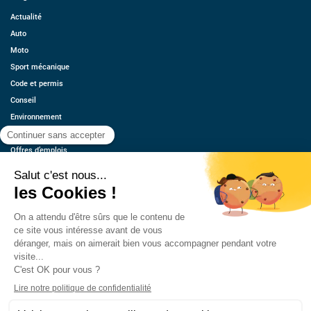
Actualité
Auto
Moto
Sport mécanique
Code et permis
Conseil
Environnement
Économie
Offres d’emplois
Ressources
Contact
Qui sommes-nous ?
Estimez votre voiture
FAQ
Mentions légales
CGU
Retrouvez-nous