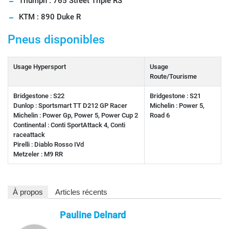
Triumph : 765 Street Triple RS
KTM : 890 Duke R
Pneus disponibles
Usage Hypersport
Usage
Route/Tourisme
Bridgestone : S22
Bridgestone : S21
Dunlop : Sportsmart TT D212 GP Racer
Michelin : Power 5,
Michelin : Power Gp, Power 5, Power Cup 2
Road 6
Continental : Conti SportAttack 4, Conti
raceattack
Pirelli : Diablo Rosso IVd
Metzeler : M9 RR
À propos
Articles récents
Pauline Delnard