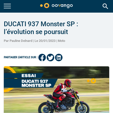
search
DUCATI 937 Monster SP :
l’évolution se poursuit
Par Pauline Delnard | Le 20/01/2023 |
Moto
PARTAGER L'ARTICLE SUR :