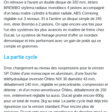
On retrouve à l’avant un double disque de 320 mm, étriers
BREMBO stylema radiaux monoblocs 4 pistons accompagné
d’un beau maitre cylindre à fixation radiale, ABS Cornering
réglable sur 3 niveaux. Et à l’arrière un disque simple de 245
mm, étrier Brembo à 2 pistons. On opte encore une fois pour
l’un des systèmes les plus avancés en matière de freins chez
Ducati. Le système de freinage promet d’offrir un mordant
démoniaque et très performant avec un gain de poids qui se
compte en grammes.
La partie cycle
Gros changement au niveau des suspensions pour la version
SP. Dotée d’une monocoque en aluminium, d’une fourche
téléhydraulique inversée Öhlins NIX 30 diamètre 43 mm,
débattement 140 mm, réglable en précontrainte, compression et
détente ; et d’un mono-amortisseur Öhlins, débattement de 150
mm, entièrement réglable lui aussi. Ducati gratte encore 600g
pour un total de moins 2kg au total. La partie cycle était déjà très
rigoureuse sur la version standard. Pour encore plus de
précision, Ducati opte pour un amortisseur de direction placé au