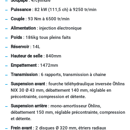
Soupape
: 4/cylindre
Puissance
: 82 kW (111,5 ch) à 9250 tr/min
Couple
: 93 Nm à 6500 tr/min
Alimentation
: injection électronique
Poids
: 186kg tous pleins faits
Réservoir
: 14L
Hauteur de selle
: 840mm
Empattement
: 1472mm
Transmission
: 6 rapports, transmission à chaine
Suspension avant
: fourche téléhydraulique inversée Öhlins
NIX 30 Ø 43 mm, débattement 140 mm, réglable en
précontrainte, compression et détente.
Suspension arrière
: mono-amortisseur Öhlins,
débattement 150 mm, réglable précontrainte, compression
et détente.
Frein avant
: 2 disques Ø 320 mm, étriers radiaux