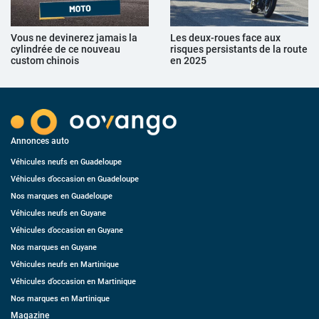
Vous ne devinerez jamais la
Les deux-roues face aux
cylindrée de ce nouveau
risques persistants de la route
custom chinois
en 2025
Annonces auto
Véhicules neufs en Guadeloupe
Véhicules d’occasion en Guadeloupe
Nos marques en Guadeloupe
Véhicules neufs en Guyane
Véhicules d’occasion en Guyane
Nos marques en Guyane
Véhicules neufs en Martinique
Véhicules d’occasion en Martinique
Nos marques en Martinique
Magazine