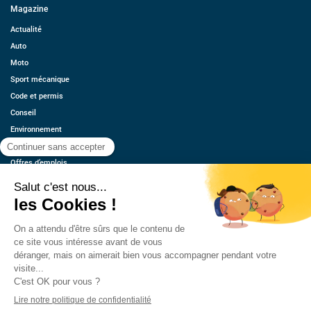
Magazine
Actualité
Auto
Moto
Sport mécanique
Code et permis
Conseil
Environnement
Économie
Offres d’emplois
Ressources
Contact
Qui sommes-nous ?
Estimez votre voiture
FAQ
Mentions légales
CGU