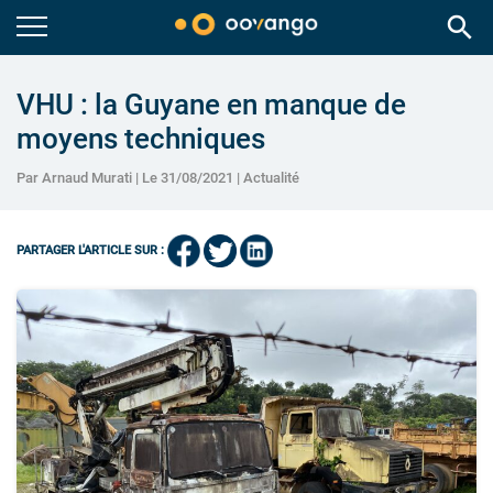
search
VHU : la Guyane en manque de
moyens techniques
Par Arnaud Murati | Le 31/08/2021 |
Actualité
PARTAGER L'ARTICLE SUR :