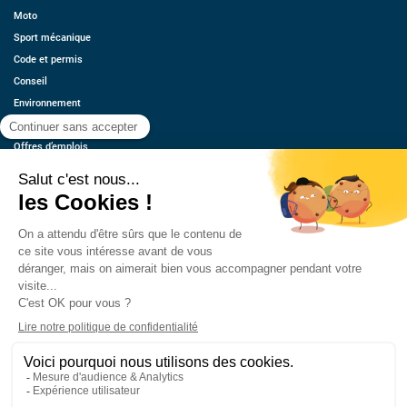
Moto
Sport mécanique
Code et permis
Conseil
Environnement
Économie
Offres d’emplois
Ressources
Contact
Qui sommes-nous ?
Estimez votre voiture
FAQ
Mentions légales
CGU
Retrouvez-nous