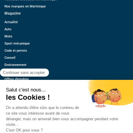
Nos marques en Martinique
Magazine
Actualité
Auto
Moto
Sport mécanique
Code et permis
Conseil
Environnement
Économie
Offres d’emplois
Ressources
Contact
Qui sommes-nous ?
Estimez votre voiture
FAQ
Mentions légales
CGU