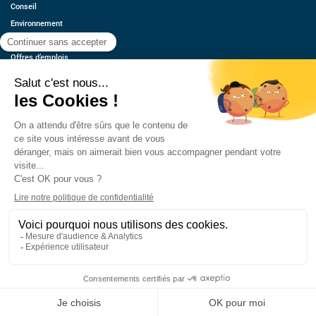
Conseil
Environnement
Économie
Offres d’emplois
Ressources
Contact
Qui sommes-nous ?
Estimez votre voiture
FAQ
Mentions légales
CGU
Retrouvez-nous
© 2026 oovango, Tous droits réservés
Réalisé, hébergé et référencé par PIXELL