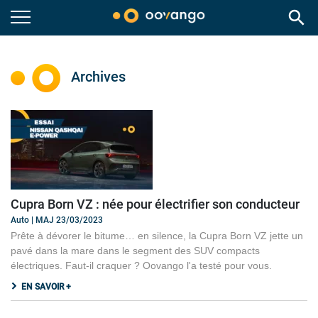
search
Archives
Cupra Born VZ : née pour électrifier son conducteur
Auto | MAJ 23/03/2023
Prête à dévorer le bitume… en silence, la Cupra Born VZ jette un
pavé dans la mare dans le segment des SUV compacts
électriques. Faut-il craquer ? Oovango l'a testé pour vous.
EN SAVOIR +