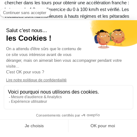
chercher dans les tours pour obtenir une accélération franche :
le temps de 4,2s sur l’exercice du 0 à 100 km/h est vérifié. Les
vocalises sont harmonieuses à hauts régimes et les pétarades
au rétrogradage envoûtantes. À allure modérée, la boîte de
vitesses à double embrayage de 7 rapports est un modèle de
douceur. Elle se révèle redoutable d’efficacité en mode Sport ou
Track, en utilisant les palettes au volant. Le châssis est
beaucoup plus rigide que sur l’A110GT, de même que les
suspensions, ce qui permet de gagner en précision. Quant au
freinage Brembo(disques de 320 mm), il est puissant et
endurant. Par ailleurs, même si l’Alpine A110S est moins
radicale qu’une Lotus Exige, elle s’en rapproche grâce à son
poids plume d’à peine 1109kg (à vide) pour un comportement
très sain et sans inertie.