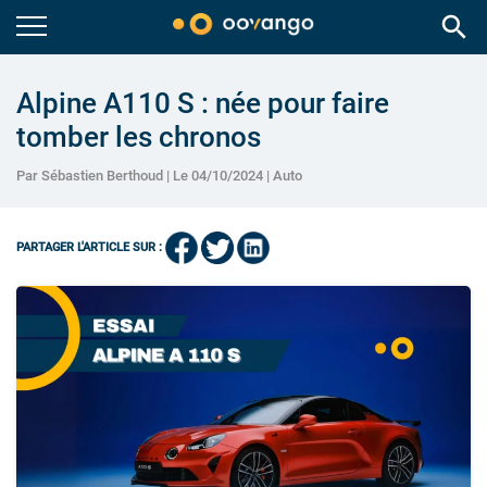
search
Alpine A110 S : née pour faire
tomber les chronos
Par Sébastien Berthoud | Le 04/10/2024 |
Auto
PARTAGER L'ARTICLE SUR :