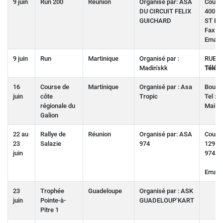
9 juin
Run 200
Réunion
Organisé par: ASA
Cours
DU CIRCUIT FELIX
400 C
GUICHARD
ST BE
Fax : 
Email :
9 juin
Run
Martinique
Organisé par :
RUE D
Madin’skk
Téléph
16
Course de
Martinique
Organisé par : Asa
Bourg 
juin
côte
Tropic
Tel : 
régionale du
Mail :
Galion
22 au
Rallye de
Réunion
Organisé par: ASA
Course
23
Salazie
974
129 C
juin
97433
Email :
23
Trophée
Guadeloupe
Organisé par : ASK
juin
Pointe-à-
GUADELOUP’KART
Pitre 1