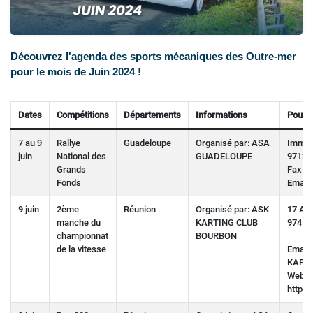
Découvrez l'agenda des sports mécaniques des Outre-mer
pour le mois de Juin 2024 !
Dates
Compétitions
Départements
Informations
Pour p
7 au 9
Rallye
Guadeloupe
Organisé par: ASA
Immeu
juin
National des
GUADELOUPE
97122
Grands
Fax : 
Fonds
Email :
9 juin
2ème
Réunion
Organisé par: ASK
17 A 
manche du
KARTING CLUB
97417
championnat
BOURBON
de la vitesse
Email :
KART
Web :
http:/