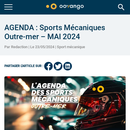
search
AGENDA : Sports Mécaniques
Outre-mer – MAI 2024
Par Redaction | Le 23/05/2024 |
Sport mécanique
PARTAGER L'ARTICLE SUR :