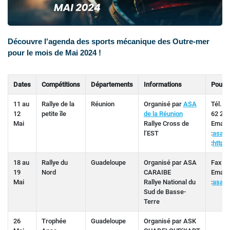
Découvre l'agenda des sports mécanique des Outre-mer
pour le mois de Mai 2024 !
Dates
Compétitions
Départements
Informations
Pour p
11 au
Rallye de la
Réunion
Organisé par
ASA
Tél. :
12
petite île
de la Réunion
62 21 
Mai
Rallye Cross de
Email
l’EST
:
asare
:
http:
18 au
Rallye du
Guadeloupe
Organisé par ASA
Fax : 
19
Nord
CARAIBE
Email
Mai
Rallye National du
:
asa.c
Sud de Basse-
Terre
26
Trophée
Guadeloupe
Organisé par ASK