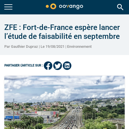
search
ZFE : Fort-de-France espère lancer
l’étude de faisabilité en septembre
Par Gauthier Dupraz | Le 19/08/2021 |
Environnement
PARTAGER L'ARTICLE SUR :