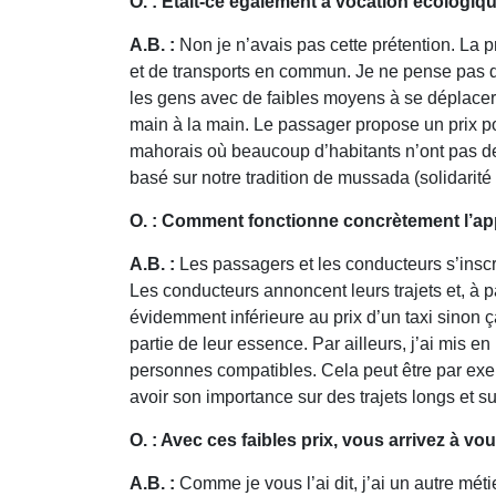
O. : Etait-ce également à vocation écologiq
A.B. :
Non je n’avais pas cette prétention. La
et de transports en commun. Je ne pense pas qu
les gens avec de faibles moyens à se déplacer. 
main à la main. Le passager propose un prix pou
mahorais où beaucoup d’habitants n’ont pas de 
basé sur notre tradition de mussada (solidarité 
O. : Comment fonctionne concrètement l’ap
A.B. :
Les passagers et les conducteurs s’inscr
Les conducteurs annoncent leurs trajets et, à pa
évidemment inférieure au prix d’un taxi sinon ç
partie de leur essence. Par ailleurs, j’ai mis
personnes compatibles. Cela peut être par exemp
avoir son importance sur des trajets longs et 
O. : Avec ces faibles prix, vous arrivez à vo
A.B. :
Comme je vous l’ai dit, j’ai un autre méti