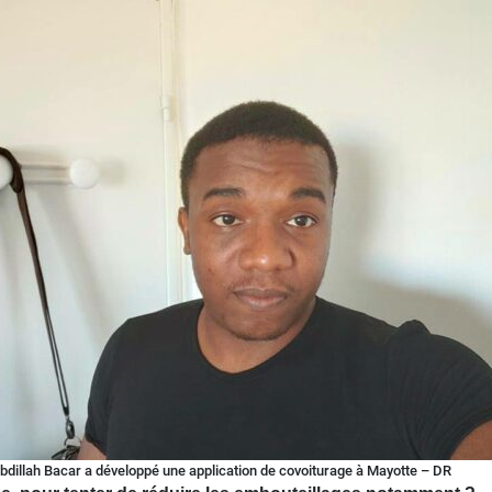
bdillah Bacar a développé une application de covoiturage à Mayotte – DR