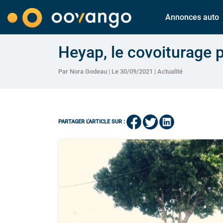
Annonces auto
Heyap, le covoiturage p
Par Nora Godeau | Le 30/09/2021 |
Actualité
PARTAGER L'ARTICLE SUR :