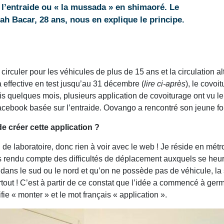
r l’entraide ou « la mussada » en shimaoré. Le
lah Bacar, 28 ans, nous en explique le principe.
de circuler pour les véhicules de plus de 15 ans et la circulation
effective en test jusqu’au 31 décembre (
lire ci-après
), le covoi
s quelques mois, plusieurs application de covoiturage ont vu le j
cebook basée sur l’entraide. Oovango a rencontré son jeune fo
 créer cette application ?
n de laboratoire, donc rien à voir avec le web ! Je réside en mét
uis rendu compte des difficultés de déplacement auxquels se he
e dans le sud ou le nord et qu’on ne possède pas de véhicule, la 
artout ! C’est à partir de ce constat que l’idée a commencé à ger
fie « monter » et le mot français « application ».