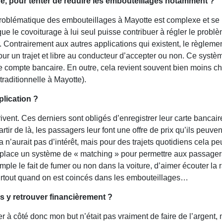
ue, pour tenter de réduire les embouteillages notamment ?
 problématique des embouteillages à Mayotte est complexe et s
e le covoiturage à lui seul puisse contribuer à régler le problè
Contrairement aux autres applications qui existent, le règlement
r un trajet et libre au conducteur d’accepter ou non. Ce système
compte bancaire. En outre, cela revient souvent bien moins che
traditionnelle à Mayotte).
plication ?
ivent. Ces derniers sont obligés d’enregistrer leur carte bancai
rtir de là, les passagers leur font une offre de prix qu’ils peuv
a n’aurait pas d’intérêt, mais pour des trajets quotidiens cela 
 en place un système de « matching » pour permettre aux passag
le le fait de fumer ou non dans la voiture, d’aimer écouter la 
surtout quand on est coincés dans les embouteillages…
us y retrouver financièrement ?
er à côté donc mon but n’était pas vraiment de faire de l’argent, 