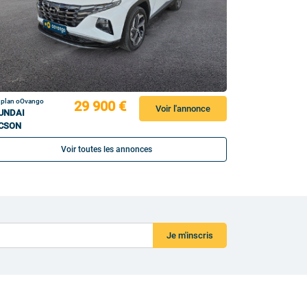
 plan oOvango
29 900 €
Voir l'annonce
UNDAI
CSON
Voir toutes les annonces
Je m'inscris