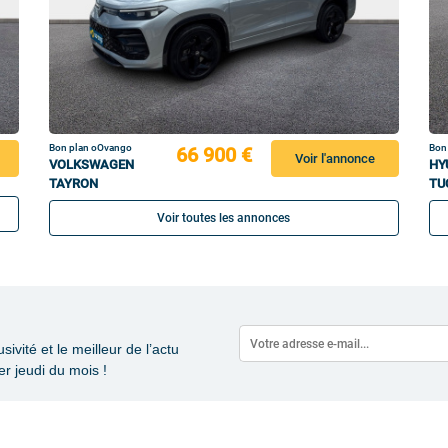
Bon plan oOvango
Bon
66 900 €
Voir l'annonce
VOLKSWAGEN
HY
TAYRON
TU
Voir toutes les annonces
vité et le meilleur de l’actu
r jeudi du mois !