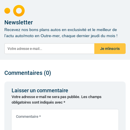
Newsletter
Recevez nos bons plans autos en exclusivité et le meilleur de
l’actu auto/moto en Outre-mer, chaque dernier jeudi du mois !
Je m'inscris
Commentaires (0)
Laisser un commentaire
Votre adresse e-mail ne sera pas publiée.
Les champs
obligatoires sont indiqués avec
*