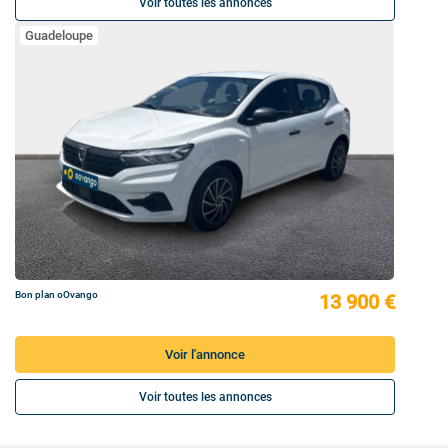
Voir toutes les annonces
Guadeloupe
Bon plan oOvango
13 900 €
Voir l'annonce
Voir toutes les annonces