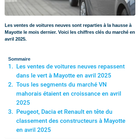
Les ventes de voitures neuves sont reparties à la hausse à
Mayotte le mois dernier. Voici les chiffres clés du marché en
avril 2025.
Sommaire
Les ventes de voitures neuves repassent
dans le vert à Mayotte en avril 2025
Tous les segments du marché VN
mahorais étaient en croissance en avril
2025
Peugeot, Dacia et Renault en tête du
classement des constructeurs à Mayotte
en avril 2025