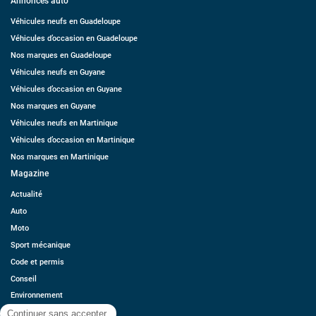
Annonces auto
Véhicules neufs en Guadeloupe
Véhicules d’occasion en Guadeloupe
Nos marques en Guadeloupe
Véhicules neufs en Guyane
Véhicules d’occasion en Guyane
Nos marques en Guyane
Véhicules neufs en Martinique
Véhicules d’occasion en Martinique
Nos marques en Martinique
Magazine
Actualité
Auto
Moto
Sport mécanique
Code et permis
Conseil
Environnement
Économie