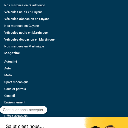
Nos marques en Guadeloupe
Véhicules neufs en Guyane
Véhicules d’occasion en Guyane
Nos marques en Guyane
Véhicules neufs en Martinique
Véhicules d’occasion en Martinique
Nos marques en Martinique
Magazine
Actualité
Auto
Moto
Sport mécanique
Code et permis
Conseil
Environnement
Économie
Offres d’emplois
Ressources