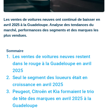
Les ventes de voitures neuves ont continué de baisser en
avril 2025 à la Guadeloupe. Analyse des tendances du
marché, performances des segments et des marques les
plus vendues.
Sommaire
Les ventes de voitures neuves restent
dans le rouge à la Guadeloupe en avril
2025
Seul le segment des loueurs était en
croissance en avril 2025
Peugeot, Citroën et Kia formaient le trio
de tête des marques en avril 2025 à la
Guadeloupe