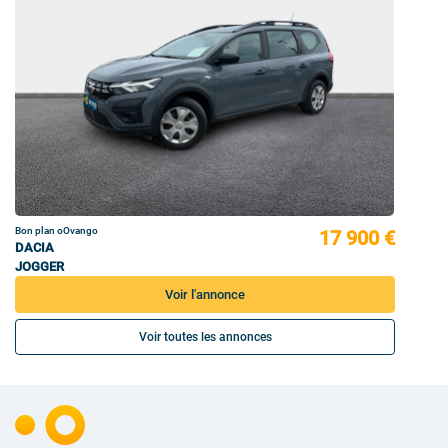
Bon plan oOvango
17 900 €
DACIA
JOGGER
Voir l'annonce
Voir toutes les annonces