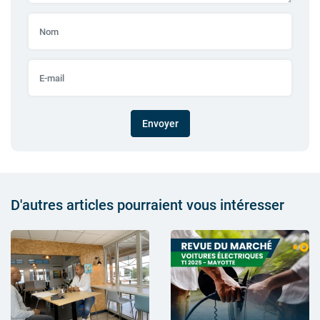
Envoyer
D'autres articles pourraient vous intéresser