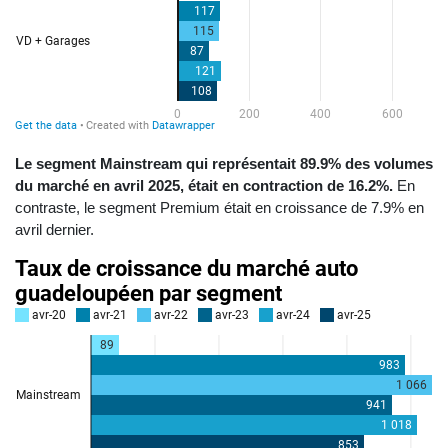
Le segment Mainstream qui représentait 89.9% des volumes
du marché en avril 2025, était en contraction de 16.2%.
En
contraste, le segment Premium était en croissance de 7.9% en
avril dernier.