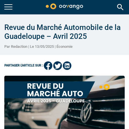
search
Revue du Marché Automobile de la
Guadeloupe – Avril 2025
Par Redaction | Le 13/05/2025 |
Économie
PARTAGER L'ARTICLE SUR :