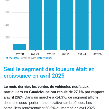
Seul le segment des loueurs était en
croissance en avril 2025
Le mois dernier, les ventes de véhicules neufs aux
particuliers en Guadeloupe ont reculé de 27.1% par rapport
à avril 2024.
Dans un marché à -14.3%, ce segment affiche
donc une sous- performance relative sur la période. Les
particuliers représentaient 50.9% du marché en avril 2025,