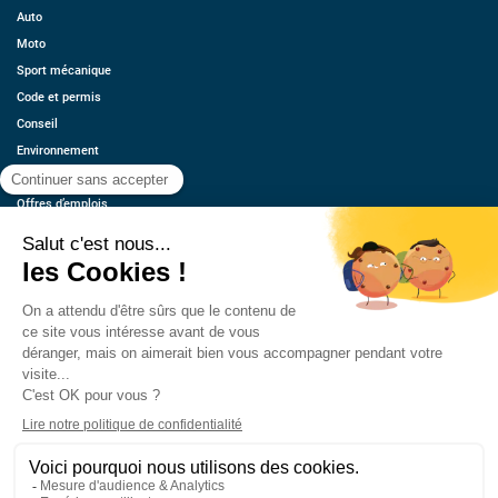
Auto
Moto
Sport mécanique
Code et permis
Conseil
Environnement
Économie
Offres d’emplois
Ressources
Contact
Qui sommes-nous ?
Estimez votre voiture
FAQ
Mentions légales
CGU
Retrouvez-nous