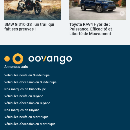
BMW G 310 GS : un trail qui
Toyota RAV4 Hybride :
fait ses preuves !
Puissance, Efficacité et
Liberté de Mouvement
Annonces auto
Véhicules neufs en Guadeloupe
Véhicules d’occasion en Guadeloupe
Nos marques en Guadeloupe
Véhicules neufs en Guyane
Véhicules d’occasion en Guyane
Nos marques en Guyane
Véhicules neufs en Martinique
Véhicules d’occasion en Martinique