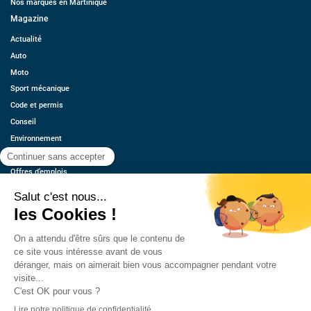
Nos marques en Martinique
Magazine
Actualité
Auto
Moto
Sport mécanique
Code et permis
Conseil
Environnement
Économie
Offres d’emplois
Ressources
Contact
Qui sommes-nous ?
Estimez votre voiture
FAQ
Mentions légales
CGU