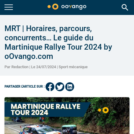
search
MRT | Horaires, parcours,
concurrents… Le guide du
Martinique Rallye Tour 2024 by
oOvango.com
Par Redaction | Le 24/07/2024 |
Sport mécanique
PARTAGER L'ARTICLE SUR :