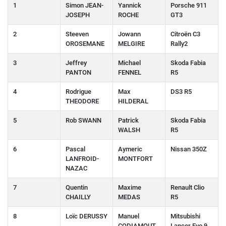
1
Simon JEAN-
Yannick
Porsche 911
JOSEPH
ROCHE
GT3
2
Steeven
Jowann
Citroën C3
OROSEMANE
MELGIRE
Rally2
3
Jeffrey
Michael
Skoda Fabia
PANTON
FENNEL
R5
4
Rodrigue
Max
DS3 R5
THEODORE
HILDERAL
5
Rob SWANN
Patrick
Skoda Fabia
WALSH
R5
6
Pascal
Aymeric
Nissan 350Z
LANFROID-
MONTFORT
NAZAC
7
Quentin
Maxime
Renault Clio
CHAILLY
MEDAS
R5
8
Loïc DERUSSY
Manuel
Mitsubishi
CODIAMOUT
Lancer Evo 9