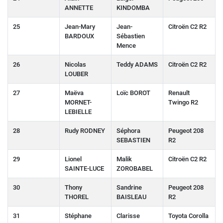
ANNETTE
KINDOMBA
25
Jean-Mary
Jean-
Citroën C2 R2
BARDOUX
Sébastien
Mence
26
Nicolas
Teddy ADAMS
Citroën C2 R2
LOUBER
27
Maëva
Loïc BOROT
Renault
MORNET-
Twingo R2
LEBIELLE
28
Rudy RODNEY
Séphora
Peugeot 208
SEBASTIEN
R2
29
Lionel
Malik
Citroën C2 R2
SAINTE-LUCE
ZOROBABEL
30
Thony
Sandrine
Peugeot 208
THOREL
BAISLEAU
R2
31
Stéphane
Clarisse
Toyota Corolla