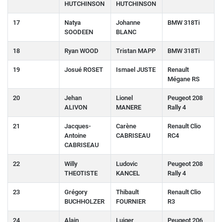
HUTCHINSON
HUTCHINSON
17
Natya
Johanne
BMW 318Ti
SOODEEN
BLANC
18
Ryan WOOD
Tristan MAPP
BMW 318Ti
19
Josué ROSET
Ismael JUSTE
Renault
Mégane RS
20
Jehan
Lionel
Peugeot 208
ALIVON
MANERE
Rally 4
21
Jacques-
Carène
Renault Clio
Antoine
CABRISEAU
RC4
CABRISEAU
22
Willy
Ludovic
Peugeot 208
THEOTISTE
KANCEL
Rally 4
23
Grégory
Thibault
Renault Clio
BUCHHOLZER
FOURNIER
R3
24
Alain
Luiger
Peugeot 206