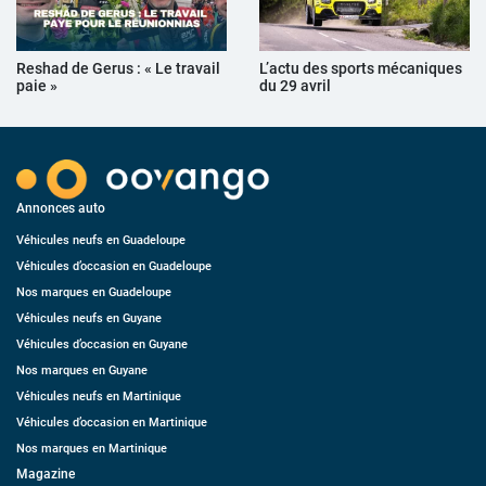
Reshad de Gerus : « Le travail
L’actu des sports mécaniques
paie »
du 29 avril
Annonces auto
Véhicules neufs en Guadeloupe
Véhicules d’occasion en Guadeloupe
Nos marques en Guadeloupe
Véhicules neufs en Guyane
Véhicules d’occasion en Guyane
Nos marques en Guyane
Véhicules neufs en Martinique
Véhicules d’occasion en Martinique
Nos marques en Martinique
Magazine