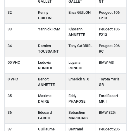
GALLET
GALLET
GT
32
Kenny
Elisa GUILON
Peugeot 106
GUILON
F213
33
Yannick PAM
Khorann
Peugeot 106
ANNETTE
F213
34
Damien
Tony GABRIEL
Peugeot 206
TOUSSAINT
RC
00 VHC
Ludovic
Luyana
BMW M3
RONDOL
RONDOL
0 VHC
Benoit
Emerick SIX
Toyota Yaris
ANNETTE
GR
35
Maxime
Eddy
Ford Escart
DAIRE
PHAROSE
MKII
36
Edouard
Sébastien
BMW 325i
PARDO
MARCHAIS
37
Guillaume
Bertrand
Peugeot 205