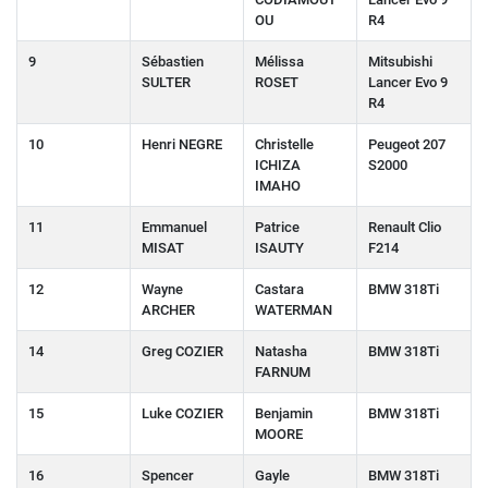
OU
R4
9
Sébastien
Mélissa
Mitsubishi
SULTER
ROSET
Lancer Evo 9
R4
10
Henri NEGRE
Christelle
Peugeot 207
ICHIZA
S2000
IMAHO
11
Emmanuel
Patrice
Renault Clio
MISAT
ISAUTY
F214
12
Wayne
Castara
BMW 318Ti
ARCHER
WATERMAN
14
Greg COZIER
Natasha
BMW 318Ti
FARNUM
15
Luke COZIER
Benjamin
BMW 318Ti
MOORE
16
Spencer
Gayle
BMW 318Ti