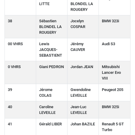
LITTE
BLONDEL LA
ROUGERY
38
Sébastien
Jocelyn
BMW 323i
BLONDEL LA
COSPAR
ROUGERY
00 VHRS
Lewis
Jérémy
Audi S3
JACQUES-
CAUVER
SEBASTIENT
0 VHRS
Giani PEDRON
Jordan JEAN
Mitsubishi
Lancer Evo
VIII
39
Jérome
Gwendoline
Peugeot 205
COLAS
LEVEILLE
40
Caroline
Jean-Luc
BMW 325i
LEVEILLE
LEVEILLE
41
Gérald LIBER
Johan BAZILE
Renault 5 GT
Turbo