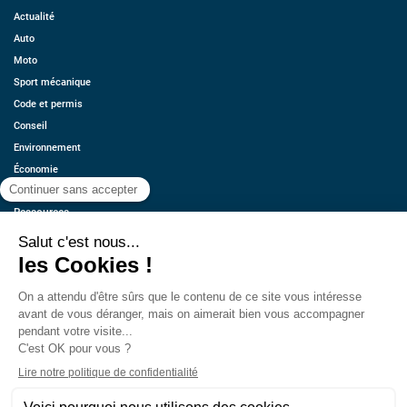
Actualité
Auto
Moto
Sport mécanique
Code et permis
Conseil
Environnement
Économie
Offres d’emplois
Ressources
Contact
Qui sommes-nous ?
Estimez votre voiture
FAQ
Mentions légales
CGU
Retrouvez-nous