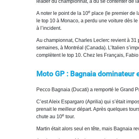
leader du championnat, a dû se contenter de la
e
A noter le point de la 10
place (le premier de l
le top 10 à Monaco, a perdu une voiture dès le
à l’incident.
Au championnat, Charles Leclerc revient à 31 
semaines, à Montréal (Canada). L’Italien s’im
complètent le top 10. Chez les Français, Fabi
Moto GP :
Bagnaia dominateur 
Pecco Bagnaia (Ducati) a remporté le Grand P
C’est Aleix Espargaro (Aprilia) qui s’était impo
prenait le meilleur départ. Après quelques tours
e
chute au 10
tour.
Martin était alors seul en tête, mais Bagnaia rev