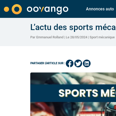
Annonces auto
L’actu des sports méc
Par Emmanuel Rolland | Le 28/05/2024 |
Sport mécanique
PARTAGER L'ARTICLE SUR :