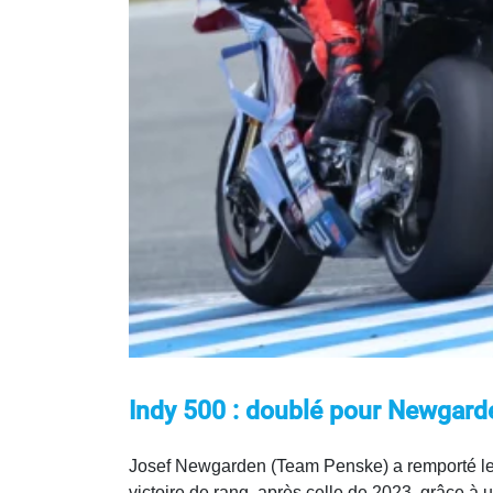
Indy 500 : doublé pour Newgard
Josef Newgarden (Team Penske) a remporté les
victoire de rang, après celle de 2023, grâce à