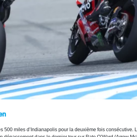
en
 500 miles d’Indianapolis pour la deuxième fois consécutive. 
 un dépassement dans le dernier tour sur Pato O’Ward (Arrow Mc