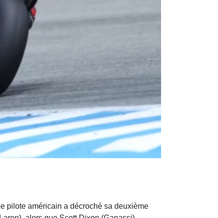
Le pilote américain a décroché sa deuxième
Laren), alors que Scott Dixon (Ganassi)