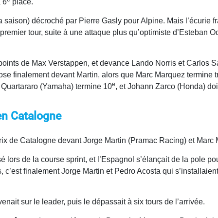
 6
place.
a saison) décroché par Pierre Gasly pour Alpine. Mais l’écurie fr
 premier tour, suite à une attaque plus qu’optimiste d’Esteban 
points de Max Verstappen, et devance Lando Norris et Carlos Sa
pose finalement devant Martin, alors que Marc Marquez termine 
e
o Quartararo (Yamaha) termine 10
, et Johann Zarco (Honda) doi
en Catalogne
rix de Catalogne devant Jorge Martin (Pramac Racing) et Marc 
sé lors de la course sprint, et l’Espagnol s’élançait de la pole 
, c’est finalement Jorge Martin et Pedro Acosta qui s’installaien
enait sur le leader, puis le dépassait à six tours de l’arrivée.