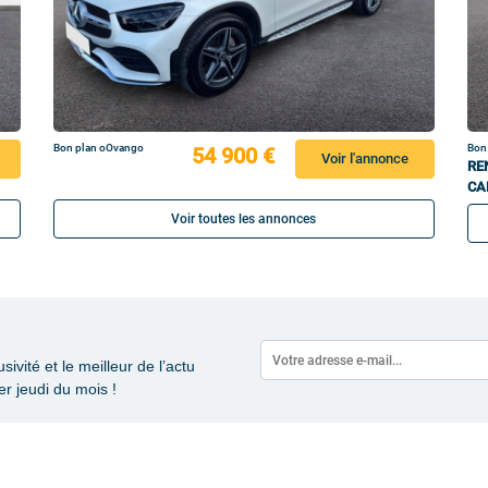
Bon plan oOvango
Bon
54 900 €
Voir l'annonce
RE
CA
Voir toutes les annonces
vité et le meilleur de l’actu
r jeudi du mois !