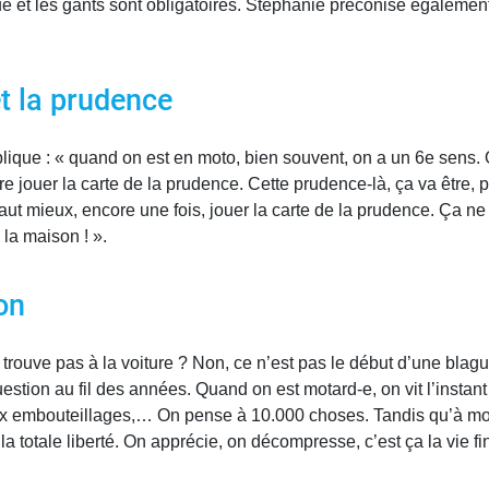
e et les gants sont obligatoires. Stéphanie préconise également
et la prudence
xplique : « quand on est en moto, bien souvent, on a un 6e sens.
-dire jouer la carte de la prudence. Cette prudence-là, ça va être, 
vaut mieux, encore une fois, jouer la carte de la prudence. Ça ne
 la maison ! ».
on
trouve pas à la voiture ? Non, ce n’est pas le début d’une blague
uestion au fil des années. Quand on est motard-e, on vit l’instan
 aux embouteillages,… On pense à 10.000 choses. Tandis qu’à mot
e la totale liberté. On apprécie, on décompresse, c’est ça la vie fi