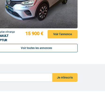
 plan oOvango
15 900 €
Voir l'annonce
NAULT
PTUR
Voir toutes les annonces
Je m'inscris