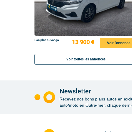
Bon plan oOvango
13 900 €
Voir l'annonce
Voir toutes les annonces
Newsletter
Recevez nos bons plans autos en exclusi
auto/moto en Outre-mer, chaque dernie