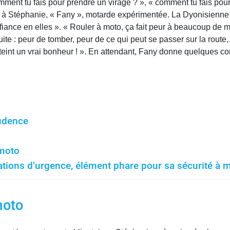
omment tu fais pour prendre un virage ? », « comment tu fais pou
t à Stéphanie, « Fany », motarde expérimentée. La Dyonisienne 
confiance en elles ». « Rouler à moto, ça fait peur à beaucoup de 
ite : peur de tomber, peur de ce qui peut se passer sur la rout
teint un vrai bonheur ! ». En attendant, Fany donne quelques c
rudence
 moto
uations d’urgence, élément phare pour sa sécurité à 
moto