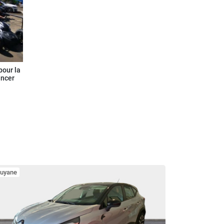
our la
ancer
uyane