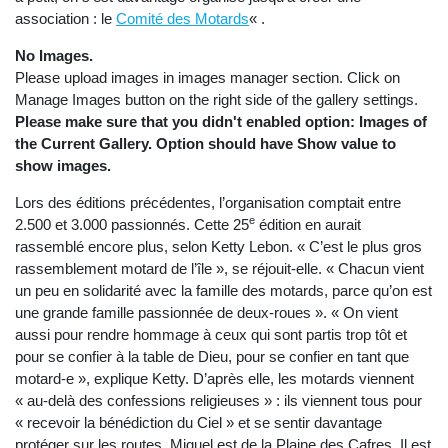
association : le
Comité des Motards
« .
No Images.
Please upload images in images manager section. Click on
Manage Images button on the right side of the gallery settings.
Please make sure that you didn't enabled option: Images of
the Current Gallery. Option should have Show value to
show images.
Lors des éditions précédentes, l’organisation comptait entre
e
2.500 et 3.000 passionnés. Cette 25
édition en aurait
rassemblé encore plus, selon Ketty Lebon. « C’est le plus gros
rassemblement motard de l’île », se réjouit-elle. « Chacun vient
un peu en solidarité avec la famille des motards, parce qu’on est
une grande famille passionnée de deux-roues ». « On vient
aussi pour rendre hommage à ceux qui sont partis trop tôt et
pour se confier à la table de Dieu, pour se confier en tant que
motard-e », explique Ketty. D’après elle, les motards viennent
« au-delà des confessions religieuses » : ils viennent tous pour
« recevoir la bénédiction du Ciel » et se sentir davantage
protéger sur les routes. Miguel est de la Plaine des Cafres. Il est