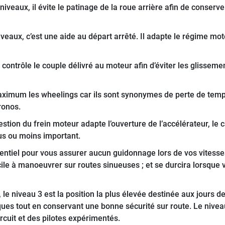
 niveaux, il évite le patinage de la roue arrière afin de cons
iveaux, c’est une aide au départ arrêté. Il adapte le régime mo
l contrôle le couple délivré au moteur afin d’éviter les glisseme
ximum les wheelings car ils sont synonymes de perte de tem
hronos.
stion du frein moteur adapte l’ouverture de l’accélérateur, le c
us ou moins important.
ntiel pour vous assurer aucun guidonnage lors de vos vitesse
facile à manoeuvrer sur routes sinueuses ; et se durcira lorsqu
 le niveau 3 est la position la plus élevée destinée aux jours de
 tout en conservant une bonne sécurité sur route. Le niveau 1 
cuit et des pilotes expérimentés.