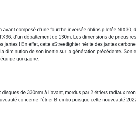
in avant composé d’une fourche inversée öhlins pilotée NIX30,
 TTX36, d’un débattement de 130m. Les dimensions de pneus reste
s jantes ! En effet, cette sStreetfighter hérite des jantes carbo
 la diminution de son inertie sur la génération précédente. Son 
 équipe qui gagne.
disques de 330mm à l’avant, mordus par 2 étriers radiaux monob
ouveauté concerne l’étrier Brembo puisque cette nouveauté 202