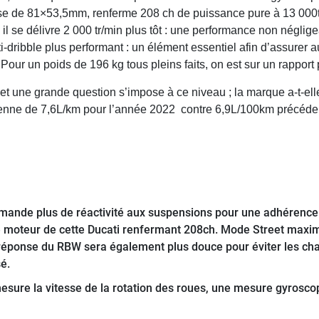
se de 81×53,5mm, renferme 208 ch de puissance pure à 13 000tr
l se délivre 2 000 tr/min plus tôt : une performance non négligea
ribble plus performant : un élément essentiel afin d’assurer au
Pour un poids de 196 kg tous pleins faits, on est sur un rappor
 et une grande question s’impose à ce niveau ; la marque a-t-e
ne de 7,6L/km pour l’année 2022 contre 6,9L/100km précédemme
ande plus de réactivité aux suspensions pour une adhérence 
té moteur de cette Ducati renfermant 208ch. Mode Street maxim
 réponse du RBW sera également plus douce pour éviter les cha
é.
esure la vitesse de la rotation des roues, une mesure gyroscopiq