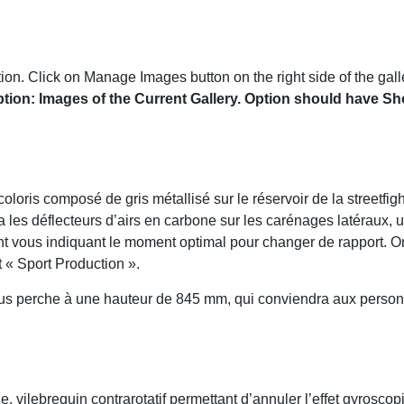
. Click on Manage Images button on the right side of the galle
ption: Images of the Current Gallery. Option should have S
coloris composé de gris métallisé sur le réservoir de la streetfigh
a les déflecteurs d’airs en carbone sur les carénages latéraux, 
ht vous indiquant le moment optimal pour changer de rapport. On
t « Sport Production ».
 vous perche à une hauteur de 845 mm, qui conviendra aux perso
, vilebrequin contrarotatif permettant d’annuler l’effet gyrosco