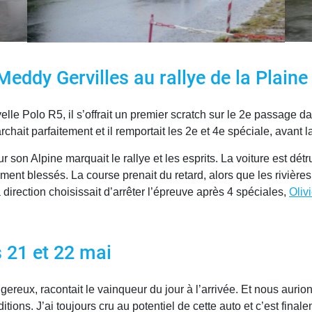
 Meddy Gervilles au rallye de la Plain
elle Polo R5, il s’offrait un premier scratch sur le 2e passage 
hait parfaitement et il remportait les 2e et 4e spéciale, avant la 
r son Alpine marquait le rallye et les esprits. La voiture est dét
nt blessés. La course prenait du retard, alors que les rivières
 direction choisissait d’arrêter l’épreuve après 4 spéciales,
Oliv
s 21 et 22 mai
ngereux, racontait le vainqueur du jour à l’arrivée. Et nous aurion
ions. J’ai toujours cru au potentiel de cette auto et c’est finale