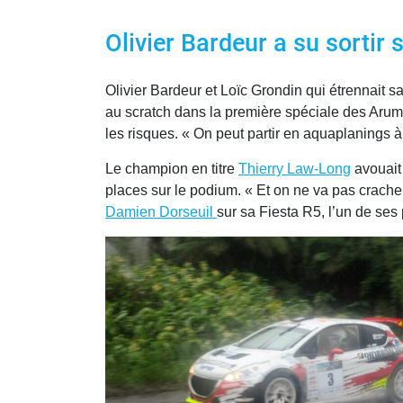
Olivier Bardeur a su sortir 
Olivier Bardeur et Loïc Grondin qui étrennait 
au scratch dans la première spéciale des Arums.
les risques. « On peut partir en aquaplanings à
Le champion en titre
Thierry Law-Long
avouait 
places sur le podium. « Et on ne va pas crac
Damien Dorseuil
sur sa Fiesta R5, l’un de ses 