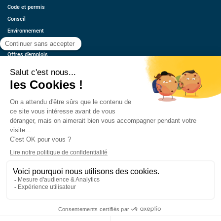
Code et permis
Conseil
Environnement
Économie
Offres d’emplois
Ressources
Contact
Qui sommes-nous ?
Estimez votre voiture
FAQ
Mentions légales
CGU
Retrouvez-nous
© 2026 oovango, Tous droits réservés