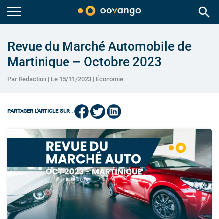
search
Revue du Marché Automobile de
Martinique – Octobre 2023
Par Redaction | Le 15/11/2023 |
Économie
PARTAGER L'ARTICLE SUR :