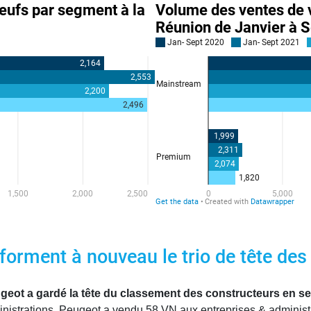
 forment à nouveau le trio de tête de
eot a gardé la tête du classement des constructeurs en s
inistrations. Peugeot a vendu 58 VN aux entreprises & administr