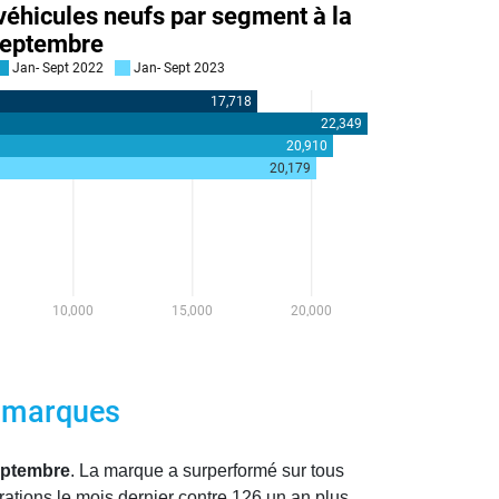
s marques
eptembre
. La marque a surperformé sur tous
ations le mois dernier contre 126 un an plus