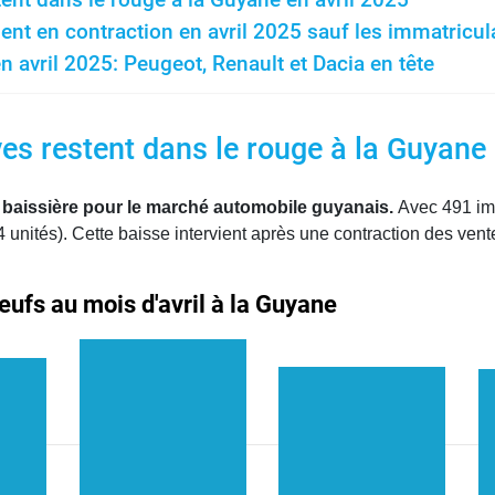
nt en contraction en avril 2025 sauf les immatricu
 avril 2025: Peugeot, Renault et Dacia en tête
es restent dans le rouge à la Guyane 
 baissière pour le marché automobile guyanais.
Avec 491 imm
 unités). Cette baisse intervient après une contraction des ve