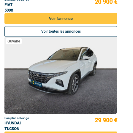
20 900 €
FIAT
500X
Voir l'annonce
Voir toutes les annonces
Guyane
Bon plan oOvango
29 900 €
HYUNDAI
TUCSON